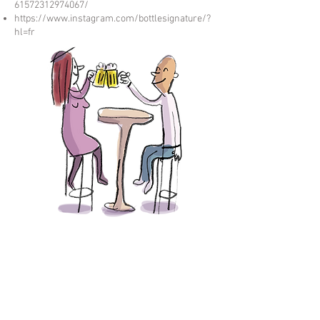
61572312974067/
https://www.instagram.com/bottlesignature/?
hl=fr